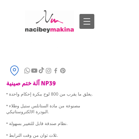
اتصل بنا
+90532591 1901
info@nacibeymakina.com.tr
آلة ختم صينية NP39
• يغلق ما يقرب من 800 لوح ببكرة إحكام واحدة.
• مصنوعة من مادة الستانلس ستيل وطلاء
البودرة الالكتروستاتيكي.
• نظام صندقة قابل للتغيير بسهولة.
• ثلاث ثوان من وقت الترابط.