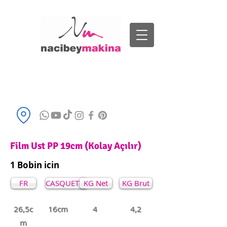
Bizi Arayın
+90 532 591 1901
info@nacibeymakina.com.tr
Film Ust PP 19cm (Kolay Açılır)
1 Bobin icin
FR
CASQUETTE
KG Net
KG Brut
26,5c
16cm
4
4,2
m