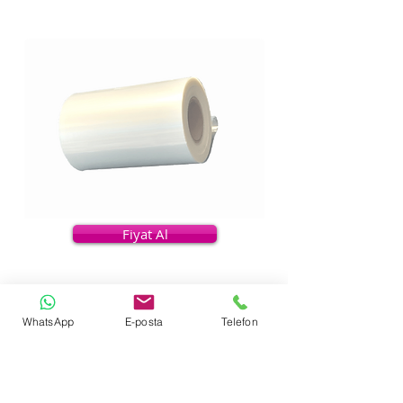
Fiyat Al
WhatsApp
E-posta
Telefon
Urun Açıklaması
np39
Makinalar ile uyumludur
1 Rulo yaklaşık 800 adet tabak kapatır