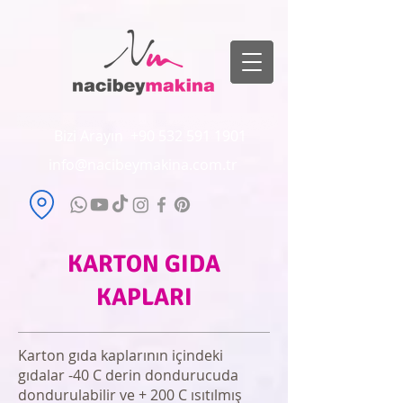
Bizi Arayın
+90 532 591 1901
info@nacibeymakina.com.tr
KARTON GIDA
KAPLARI
Karton gıda kaplarının içindeki
gıdalar -40 C derin dondurucuda
dondurulabilir ve + 200 C ısıtılmış