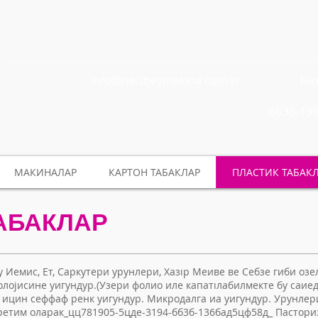
info@nacibeymakina.com.tr
Биз
бб3б-13
МАКИНАЛАР
КАРТОН ТАБАКЛАР
ПЛАСТИК ТАБАК
ТАБАКЛАР
ру Иемис, Ет, Саркутери урунлери, Хазıр Меиве ве Себзе гиби оз
олојисине уигундур.(Узери фолио иле капатıлабилмекте бу саие
м ицин сеффаф ренк уигундур. Микродалга иа уигундур. Урунлер
уретим оларак_цц781905-5цде-3194-бб3б-136бад5цф58д_ Пастори