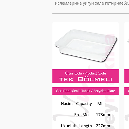
ислемлерине уигун хале гетирилеби