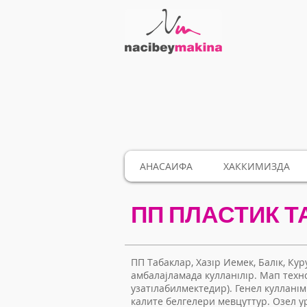
АНАСАИФА
ХАККИМИЗДА
ПП ПЛАСТИК 
ПП Табаклар, Хазıр Иемек, Балıк, Ку
амбалајламада кулланıлıр. Мап техн
узатıлабилмектедир). Генел кулланı
калите белгелери мевцуттур. Озел 