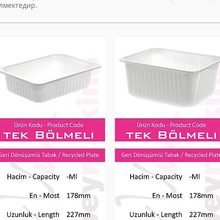
лмектедир.