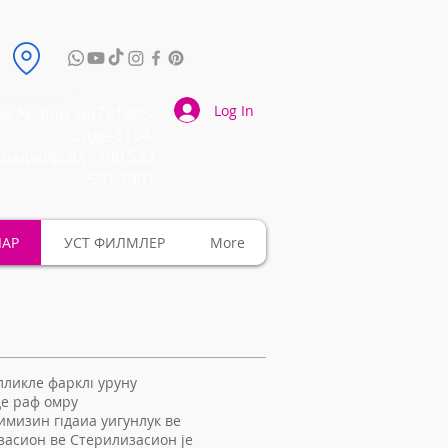
Log In
и Араиıн_цц781905-
5цде-3194-
6бад5цф58д_
+90 532
591 1901
ЛАР
УСТ ФИЛМЛЕР
More
елликле фарклı уруну
де раф омру
имизин гıдаиа уигунлук ве
засион ве Стерилизасион је