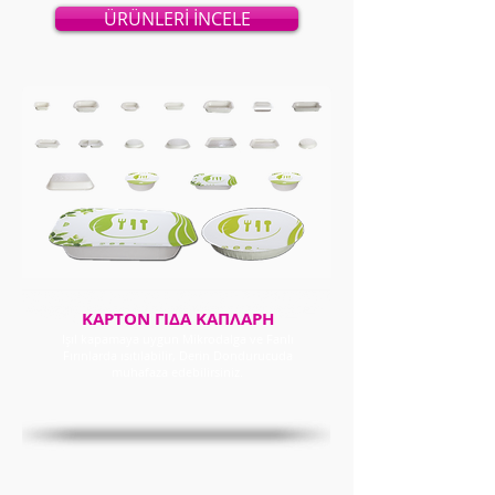
ÜRÜNLERİ İNCELE
ΚΑΡΤΟΝ ΓΙΔΑ ΚΑΠΛΑΡΗ
Işıl kapamaya uygun Mikrodalga ve Fanlı
Fırınlarda ısıtılabilir, Derin Dondurucuda
muhafaza edebilirsiniz.