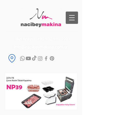
Bizi Arayın
+90 532 591 1901
info@nacibeymakina.com.tr